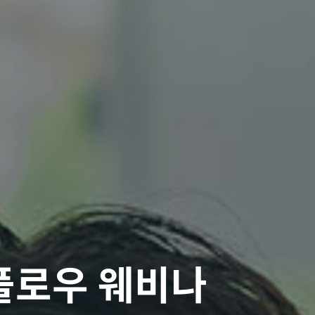
심플로우 웨비나
증 1등급 제품
션 심오피스